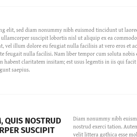
ing elit, sed diam nonummy nibh euismod tincidunt ut laore
ullamcorper suscipit lobortis nisl ut aliquip ex ea commodo
t, vel illum dolore eu feugiat nulla facilisis at vero eros et
te feugait nulla facilisi. Nam liber tempor cum soluta nobi
abent claritatem insitam; est usus legentis in iis qui facit
egunt saepius.
Diam nonummy nibh euismod
M, QUIS NOSTRUD
nostrud exerci tation. Autem
RPER SUSCIPIT
velit littera gothica esse mo