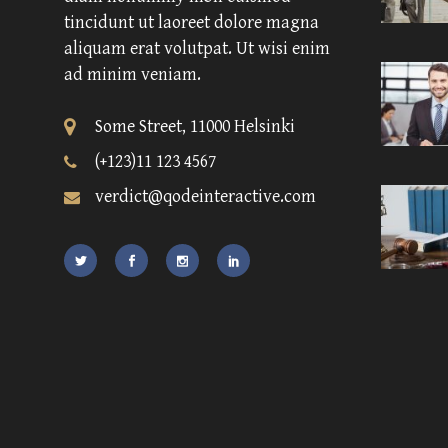
tincidunt ut laoreet dolore magna
aliquam erat volutpat. Ut wisi enim
ad minim veniam.
Some Street, 11000 Helsinki
(+123)11 123 4567
verdict@qodeinteractive.com