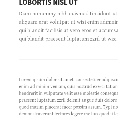
LOBORTIS NISL UT
Diam nonummy nibh euismod tincidunt ut
aliquam erat volutpat ut wisi enim admini
qui blandit facilisis at vero eros et accums
qui blandit praesent luptatum zzril ut wisi
Lorem ipsum dolor sit amet, consectetuer adipisc
enim ad minim veniam, quis nostrud exerci tation 
hendrerit in vulputate velit esse molestie consequa
praesent luptatum zzril delenit augue duis dolore 
quod mazim placerat facer possim assum. Typi non h
demonstraverunt lectores legere me lius quod ii l