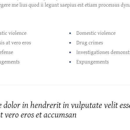
 legere me lius quod ii legunt saepius est etiam processus 
tic violence
Domestic violence
sis at vero eros
Drug crimes
efense
Investigationes demonst
ngements
Expungements
 dolor in hendrerit in vulputate velit ess
 at vero eros et accumsan