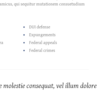
dynamicus, qui sequitur mutationem consuetudium
DUI defense
Expungements
ra
Federal appeals
Federal crimes
e molestie consequat, vel illum dolore