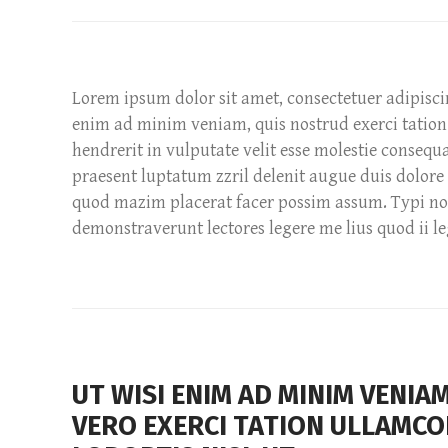
Lorem ipsum dolor sit amet, consectetuer adipisc
enim ad minim veniam, quis nostrud exerci tation 
hendrerit in vulputate velit esse molestie consequa
praesent luptatum zzril delenit augue duis dolore 
quod mazim placerat facer possim assum. Typi non h
demonstraverunt lectores legere me lius quod ii l
UT WISI ENIM AD MINIM VENIA
VERO EXERCI TATION ULLAMCO