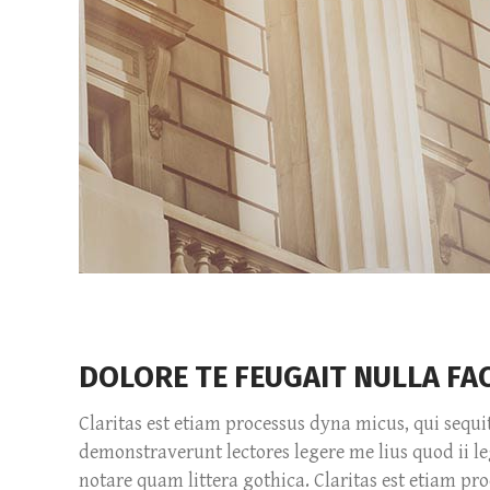
Video Button
Bl
Image Gallery
Pr
Testimonials
Se
Portfolio Slider
Go
DOLORE TE FEUGAIT NULLA FAC
Claritas est etiam processus dyna micus, qui sequ
demonstraverunt lectores legere me lius quod ii 
notare quam littera gothica. Claritas est etiam p