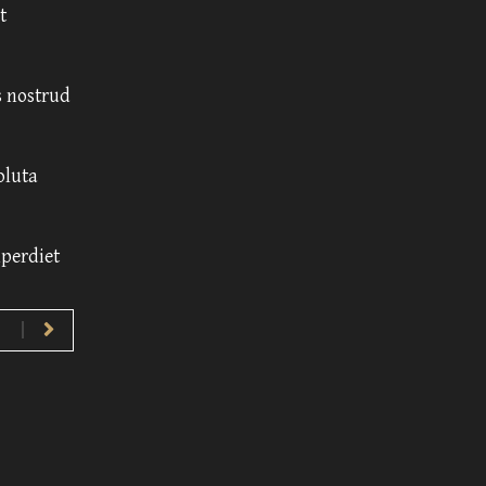
t
 nostrud
oluta
mperdiet