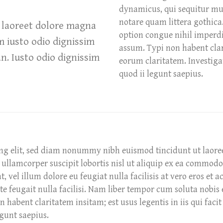
dynamicus, qui sequitur m
notare quam littera gothica
 laoreet dolore magna
option congue nihil imperd
m iusto odio dignissim
assum. Typi non habent clari
an. Iusto odio dignissim
eorum claritatem. Investiga
quod ii legunt saepius.
ing elit, sed diam nonummy nibh euismod tincidunt ut laore
ullamcorper suscipit lobortis nisl ut aliquip ex ea commodo
t, vel illum dolore eu feugiat nulla facilisis at vero eros et
te feugait nulla facilisi. Nam liber tempor cum soluta nobi
abent claritatem insitam; est usus legentis in iis qui facit
egunt saepius.