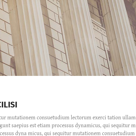
og Post
Icon with Text
icing Tables
Lists
rvice Table
Pie Charts
ogle Maps
Progress Bars
ILISI
itur mutationem consuetudium lectorum exerci tation ullamcor
legunt saepius est etiam processus dynamicus, qui sequitu
rocessus dyna micus, qui sequitur mutationem consuetudium 