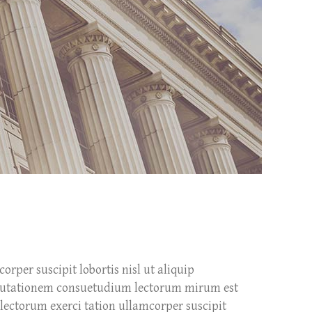
Separators
Custom Fonts
Message Boxes
Call to Action
per suscipit lobortis nisl ut aliquip
r mutationem consuetudium lectorum mirum est
lectorum exerci tation ullamcorper suscipit