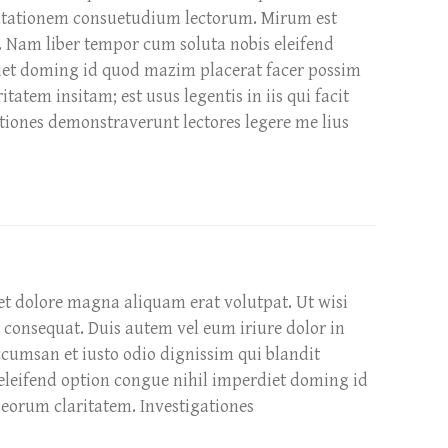
utationem consuetudium lectorum. Mirum est
. Nam liber tempor cum soluta nobis eleifend
iet doming id quod mazim placerat facer possim
tatem insitam; est usus legentis in iis qui facit
tiones demonstraverunt lectores legere me lius
et dolore magna aliquam erat volutpat. Ut wisi
 consequat. Duis autem vel eum iriure dolor in
 accumsan et iusto odio dignissim qui blandit
s eleifend option congue nihil imperdiet doming id
 eorum claritatem. Investigationes