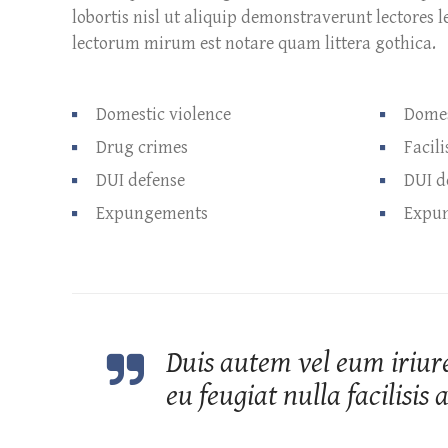
lobortis nisl ut aliquip demonstraverunt lectores
lectorum mirum est notare quam littera gothica.
Domestic violence
Domes
Drug crimes
Facili
DUI defense
DUI d
Expungements
Expu
Duis autem vel eum iriure
eu feugiat nulla facilisis