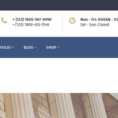
+ (123) 1800-567-8990
Mon - Fri: 9:00AM - 5
ttons
Process
+ (123) 1800-453-1546
Sat - Sun: Closed
am
Counters I
bs
Counters II
FOLIO
BLOG
SHOP
ntact Form
Countdown
cordions
Showcase List
og Post
Icon with Text
icing Tables
Lists
rvice Table
Pie Charts
ttons
Process
ogle Maps
Progress Bars
am
Counters I
bs
Counters II
ntact Form
Countdown
cordions
Showcase List