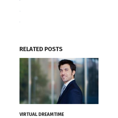
situs togel
slot gacor
jacktoto
RELATED POSTS
VIRTUAL DREAMTIME