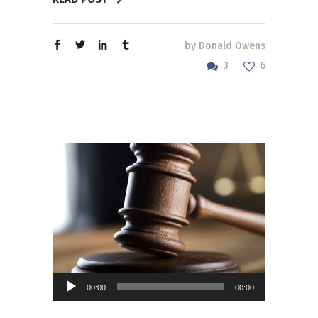
by
Donald Owens
3
6
Audio
00:00
00:00
Player