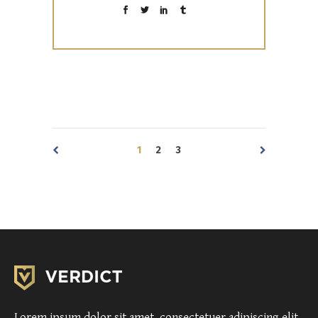
1
2
3
Lorem ipsum dolor sit amet, consectetuer adipiscing elit,