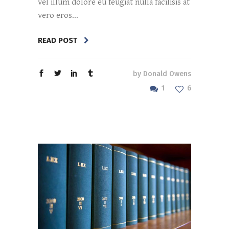
vel illum dolore eu feugiat nulla facilisis at
vero eros...
READ POST
by
Donald Owens
1
6